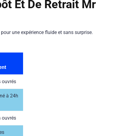
t Et De Retrait Mr
 pour une expérience fluide et sans surprise.
ent
s ouvrés
ané à 24h
s ouvrés
es