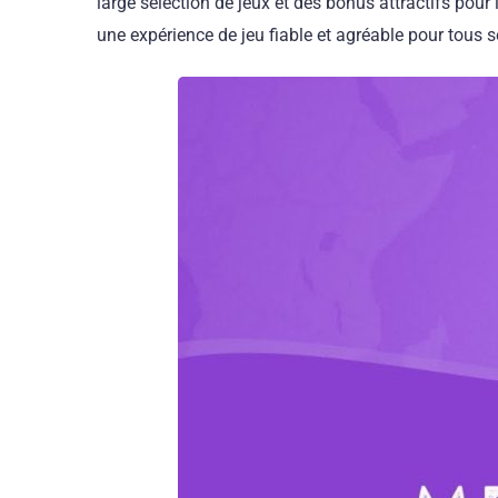
large sélection de jeux et des bonus attractifs pour
une expérience de jeu fiable et agréable pour tous se