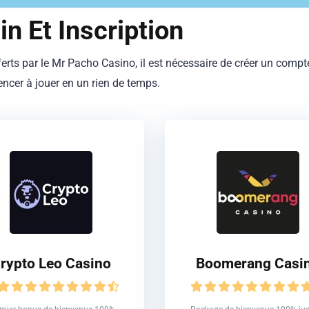
n Et Inscription
ferts par le Mr Pacho Casino, il est nécessaire de créer un compt
cer à jouer en un rien de temps.
rypto Leo Casino
Boomerang Casi