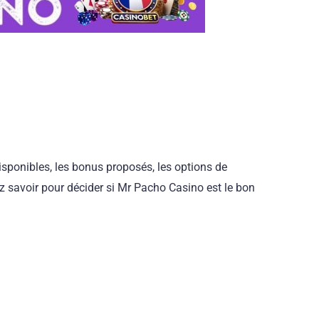
isponibles, les bonus proposés, les options de
z savoir pour décider si Mr Pacho Casino est le bon