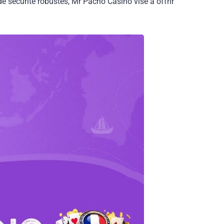
de sécurité robustes, Mr Pacho Casino vise à offrir