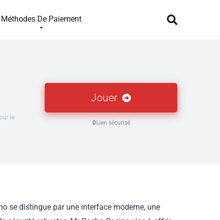
Méthodes De Paiement
Jouer
our le
🔒Lien sécurisé
no se distingue par une interface moderne, une