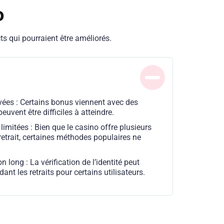
o
s qui pourraient être améliorés.
vées : Certains bonus viennent avec des
uvent être difficiles à atteindre.
mitées : Bien que le casino offre plusieurs
retrait, certaines méthodes populaires ne
n long : La vérification de l’identité peut
ant les retraits pour certains utilisateurs.