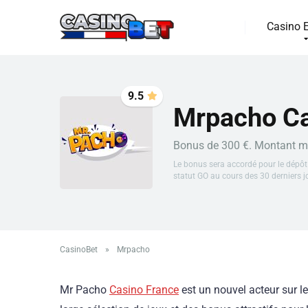
Casino 
9.5
Mrpacho C
Bonus de 300 €. Montant m
Le bonus sera accordé pour le dépôt
statut GO au cours des 30 derniers jou
CasinoBet
»
Mrpacho
Mr Pacho
Casino France
est un nouvel acteur sur l