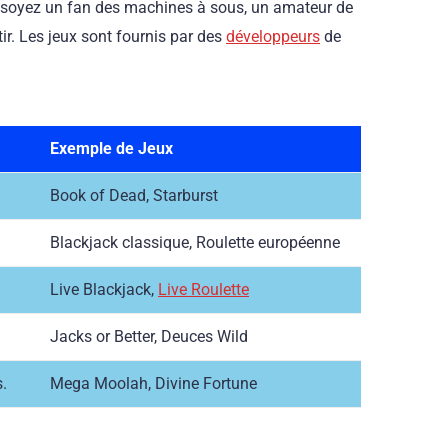
 soyez un fan des machines à sous, un amateur de
ir. Les jeux sont fournis par des
développeurs
de
Exemple de Jeux
Book of Dead, Starburst
Blackjack classique, Roulette européenne
Live Blackjack,
Live Roulette
Jacks or Better, Deuces Wild
.
Mega Moolah, Divine Fortune