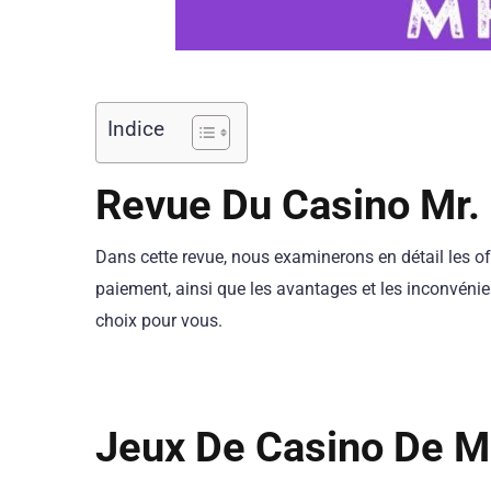
Indice
Revue Du Casino Mr.
Dans cette revue, nous examinerons en détail les of
paiement, ainsi que les avantages et les inconvénie
choix pour vous.
Jeux De Casino De M