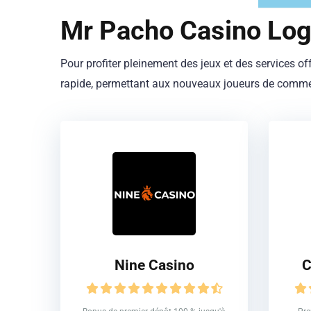
Mr Pacho Casino Logi
Pour profiter pleinement des jeux et des services of
rapide, permettant aux nouveaux joueurs de commen
Nine Casino
C