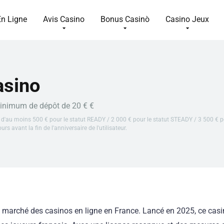
En Ligne
Avis Casino
Bonus Casinò
Casino Jeux
asino
inimum de dépôt de 20 € €
 d'au moins 500 € pour le statut READY / 2 000 € pour le statut STEADY / 3 500 € p
rs avant la fin de l'anniversaire de l'utilisateur.
e marché des casinos en ligne en France. Lancé en 2025, ce casi