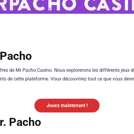
 Pacho
fres de Mr Pacho Casino. Nous explorerons les différents jeux d
nts de cette plateforme. Vous découvrirez tout ce que vous deve
Jouez maintenant !
r. Pacho